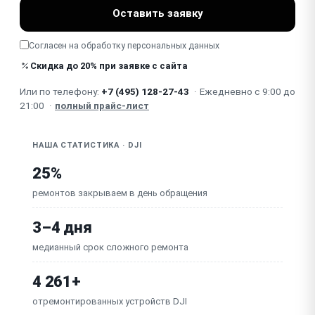
Оставить заявку
Для DJI Mic: не работает запись на встроенную
память
Согласен на обработку
персональных данных
Зависает / сбой прошивки (беспроводные
микрофоны)
Скидка до 20% при заявке с сайта
Неисправна плата (предусилитель, процессор)
Или по телефону:
+7 (495) 128-27-43
·
Ежедневно с 9:00 до
21:00
·
полный прайс-лист
НАША СТАТИСТИКА · DJI
25%
ремонтов закрываем в день обращения
3–4 дня
медианный срок сложного ремонта
4 261+
отремонтированных устройств DJI