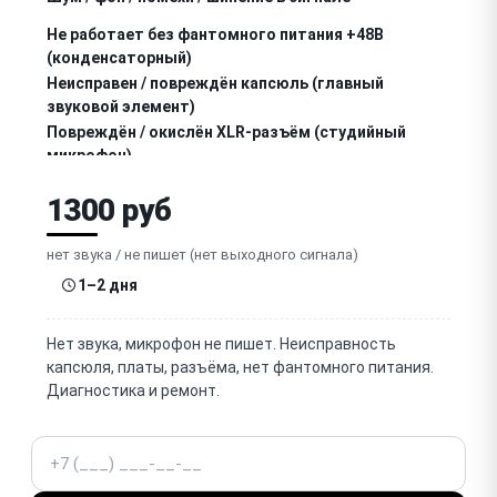
Не работает без фантомного питания +48В
(конденсаторный)
Неисправен / повреждён капсюль (главный
звуковой элемент)
Повреждён / окислён XLR-разъём (студийный
микрофон)
Треск / щелчки / прерывания (контакты, капсюль)
1300 руб
Не работают переключатели (pad, low-cut,
диаграмма направленности)
нет звука / не пишет (нет выходного сигнала)
Для беспроводных: нет связи передатчик-
1–2 дня
приёмник (радиоканал)
Для беспроводных: не держит заряд /
Нет звука, микрофон не пишет. Неисправность
разряжается (аккумулятор)
капсюля, платы, разъёма, нет фантомного питания.
Для беспроводных: помехи / прерывания сигнала
Диагностика и ремонт.
(интерференция)
Для беспроводных: не заряжается / неисправен
Телефон
разъём (USB-C)
Повреждена решётка / корпус (вмятина,
деформация)