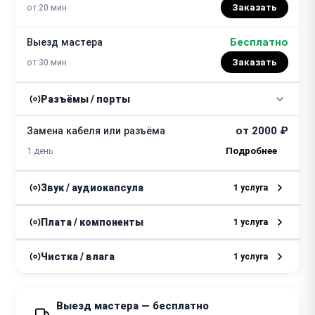
от 20 мин
Заказать
Бесплатно
Выезд мастера
от 30 мин
Заказать
Разъёмы / порты
от 2000 ₽
Замена кабеля или разъёма
1 день
Звук / аудиокапсула
1 услуга
Ремонт или замена мембраны/
Плата / компоненты
1 услуга
от 4000 ₽
аудиокапсулы
от 1 дня
от 3000 ₽
Замена микросхем
Чистка / влага
1 услуга
от 1 дня
Чистка или восстановление после
от 1500 ₽
попадания влаги
Выезд мастера — бесплатно