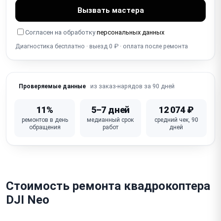
Вызвать мастера
Повреждён корпус / рама / лучи (от краша)
Согласен на обработку
персональных данных
Ошибки / коды ошибок / мигание индикаторов
Диагностика бесплатно · выезд 0 ₽ · оплата после ремонта
Зависает / сбой прошивки / полётного контроллера
(FC)
Не работает видеопередача (FPV / app link — потеря
из заказ-нарядов за 90 дней
Проверяемые данные
видео)
11%
5–7 дней
12 074 ₽
Неисправен полётный контроллер / основная плата
ремонтов в день
медианный срок
средний чек, 90
обращения
работ
дней
Стоимость ремонта квадрокоптера
DJI Neo