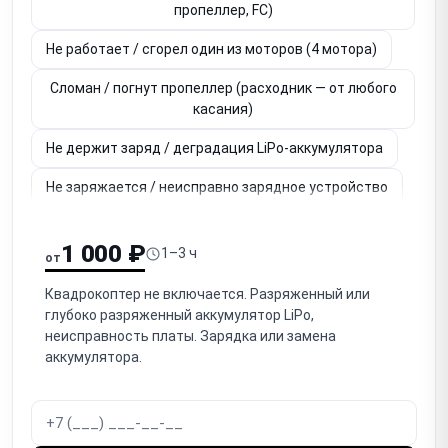
пропеллер, FC)
Не работает / сгорел один из моторов (4 мотора)
Сломан / погнут пропеллер (расходник — от любого
касания)
Не держит заряд / деградация LiPo-аккумулятора
Не заряжается / неисправно зарядное устройство
Не работает камера (нет изображения, артефакты)
1 000 ₽
1–3 ч
от
Не работает / заклинил гимбал (стабилизатор
камеры)
Квадрокоптер не включается. Разряженный или
глубоко разряженный аккумулятор LiPo,
Нет связи / обрыв связи с пультом (радиоканал, RC
неисправность платы. Зарядка или замена
link)
аккумулятора.
Не работает GPS / нет позиционирования (дрейф)
Дрейф / нестабильное висение (IMU, компас,
калибровка)