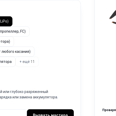
LiPo)
пропеллер, FC)
отора)
т любого касания)
улятора
+ ещё 11
й или глубоко разряженный
Зарядка или замена аккумулятора.
Провер
Вызвать мастера