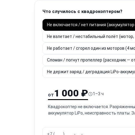
Что случилось с квадрокоптером?
Не включается / нет питания (аккумулятор 
Не взлетает / нестабильный полёт (мотор, 
Не работает / сгорел один из моторов (4 м
Сломан / погнут пропеллер (расходник — о
Не держит заряд / деградация LiPo-аккум
1 000 ₽
1–3 ч
от
Квадрокоптер не включается. Разряженны
аккумулятор LiPo, неисправность платы. 