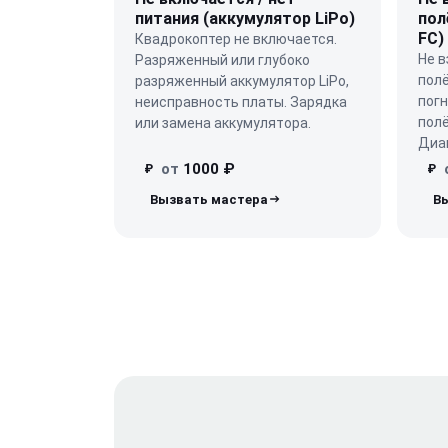
питания (аккумулятор LiPo)
пол
FC)
Квадрокоптер не включается.
Не 
Разряженный или глубоко
полё
разряженный аккумулятор LiPo,
погн
неисправность платы. Зарядка
полё
или замена аккумулятора.
Диаг
от
1000 ₽
₽
₽