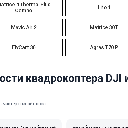
atrice 4 Thermal Plus
Lito 1
Combo
Mavic Air 2
Matrice 30T
FlyCart 30
Agras T70 P
ости квадрокоптера DJI 
 мастер назовёт после
взлетает / нестабильный
Не работает / сгорел од