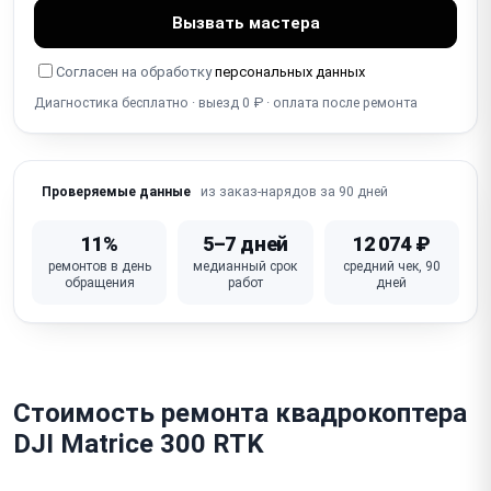
Вызвать мастера
Повреждён корпус / рама / лучи (от краша)
Согласен на обработку
персональных данных
Ошибки / коды ошибок / мигание индикаторов
Диагностика бесплатно · выезд 0 ₽ · оплата после ремонта
Зависает / сбой прошивки / полётного контроллера
(FC)
Не работает видеопередача (FPV / app link — потеря
из заказ-нарядов за 90 дней
Проверяемые данные
видео)
11%
5–7 дней
12 074 ₽
Неисправен полётный контроллер / основная плата
ремонтов в день
медианный срок
средний чек, 90
обращения
работ
дней
Стоимость ремонта квадрокоптера
DJI Matrice 300 RTK