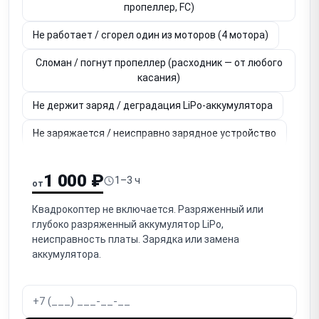
пропеллер, FC)
Не работает / сгорел один из моторов (4 мотора)
Сломан / погнут пропеллер (расходник — от любого
касания)
Не держит заряд / деградация LiPo-аккумулятора
Не заряжается / неисправно зарядное устройство
Не работает камера (нет изображения, артефакты)
1 000 ₽
1–3 ч
от
Не работает / заклинил гимбал (стабилизатор
камеры)
Квадрокоптер не включается. Разряженный или
глубоко разряженный аккумулятор LiPo,
Нет связи / обрыв связи с пультом (радиоканал, RC
неисправность платы. Зарядка или замена
link)
аккумулятора.
Не работает GPS / нет позиционирования (дрейф)
Дрейф / нестабильное висение (IMU, компас,
калибровка)